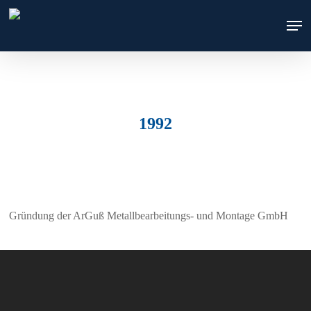
Skip
Men
to
main
content
1992
Gründung der ArGuß Metallbearbeitungs- und Montage GmbH